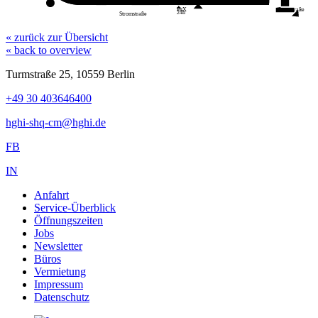
management
Turmstraße
FitX
24h
Stromstraße
« zurück zur Übersicht
« back to overview
Turmstraße 25, 10559 Berlin
+49 30 403646400
hghi-shq-cm@hghi.de
FB
IN
Anfahrt
Service-Überblick
Öffnungszeiten
Jobs
Newsletter
Büros
Vermietung
Impressum
Datenschutz