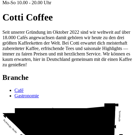
Mo-So 10.00 - 20.00 Uhr
Cotti Coffee
Seit unserer Gründung im Oktober 2022 sind wir weltweit auf über
18.000 Cafés angewachsen damit gehören wir heute zu den drei
größten Kaffeeketten der Welt. Bei Cotti erwartet dich meisterhaft
zubereiteter Kaffee, erfrischende Tees und saisonale Highlights —
immer zu fairen Preisen und mit herzlichem Service. Wir können es
kaum erwarten, hier in Deutschland gemeinsam mit dir einen Kaffee
zu genießen!
Branche
Café
Gastronomie
Exlusive Coffee
Q-Park
Ernsting’s family
Nany Nails Spa
Deichmann
Turmstraße
Freshtag
Schuh Bode
Geco - Lotto
DHL
Street Food
Remisengasse
Packstation
Vattenfall
Vitalymp
New Yorker
H&M
vodafone
Fulla
McPaper
Hotel
Indian
Perleberger Straße
Food-
court
Fior di
Lindner
Mocca
Cotti
Tonerdumping
Coffee
Reformhaus
Brigitte
Nanu-Nana
Orient
Café al
teatro
Kamps
Bijou
Juicy
Style
Douglas
Demski
Apollo
Wonder
Waffel
Kaufland
dm
WC
Thalia
Apotheke
Center-