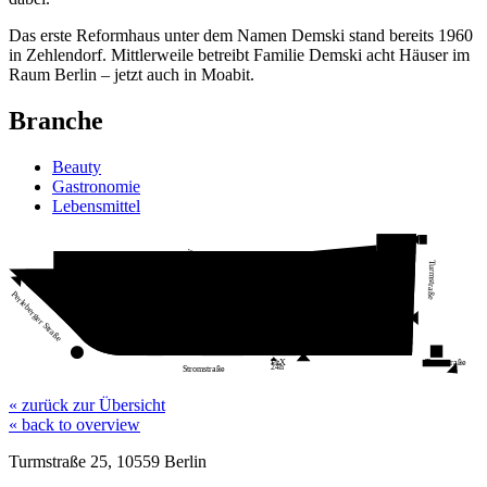
Das erste Reformhaus unter dem Namen Demski stand bereits 1960
in Zehlendorf. Mittlerweile betreibt Familie Demski acht Häuser im
Raum Berlin – jetzt auch in Moabit.
Branche
Beauty
Gastronomie
Lebensmittel
Exlusive Coffee
Q-Park
Ernsting’s family
Nany Nails Spa
Deichmann
Turmstraße
Freshtag
Schuh Bode
Geco - Lotto
DHL
Street Food
Remisengasse
Packstation
Vattenfall
Vitalymp
New Yorker
H&M
vodafone
Fulla
McPaper
Hotel
Indian
Perleberger Straße
Food-
court
Fior di
Lindner
Mocca
Cotti
Tonerdumping
Coffee
Reformhaus
Brigitte
Nanu-Nana
Orient
Café al
teatro
Kamps
Bijou
Juicy
Style
Douglas
Demski
Apollo
Wonder
Waffel
Kaufland
dm
WC
Thalia
Apotheke
Center-
management
Turmstraße
FitX
24h
Stromstraße
« zurück zur Übersicht
« back to overview
Turmstraße 25, 10559 Berlin