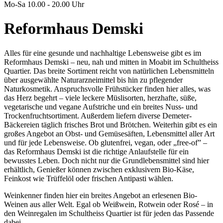
Mo-Sa 10.00 - 20.00 Uhr
Reformhaus Demski
Alles für eine gesunde und nachhaltige Lebensweise gibt es im
Reformhaus Demski – neu, nah und mitten in Moabit im Schultheiss
Quartier. Das breite Sortiment reicht von natürlichen Lebensmitteln
über ausgewählte Naturarzneimittel bis hin zu pflegender
Naturkosmetik. Anspruchsvolle Frühstücker finden hier alles, was
das Herz begehrt – viele leckere Müslisorten, herzhafte, süße,
vegetarische und vegane Aufstriche und ein breites Nuss- und
Trockenfruchtsortiment. Außerdem liefern diverse Demeter-
Bäckereien täglich frisches Brot und Brötchen. Weiterhin gibt es ein
großes Angebot an Obst- und Gemüsesäften, Lebensmittel aller Art
und für jede Lebensweise. Ob glutenfrei, vegan, oder „free-of” –
das Reformhaus Demski ist die richtige Anlaufstelle für ein
bewusstes Leben. Doch nicht nur die Grundlebensmittel sind hier
erhältlich, Genießer können zwischen exklusivem Bio-Käse,
Feinkost wie Trüffelöl oder frischen Antipasti wählen.
Weinkenner finden hier ein breites Angebot an erlesenen Bio-
Weinen aus aller Welt. Egal ob Weißwein, Rotwein oder Rosé – in
den Weinregalen im Schultheiss Quartier ist für jeden das Passende
dabei.