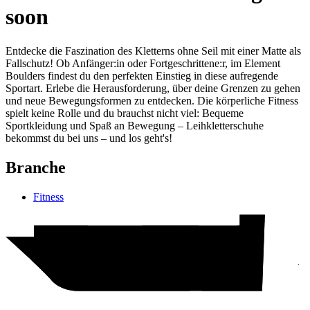
soon
Entdecke die Faszination des Kletterns ohne Seil mit einer Matte als
Fallschutz! Ob Anfänger:in oder Fortgeschrittene:r, im Element
Boulders findest du den perfekten Einstieg in diese aufregende
Sportart. Erlebe die Herausforderung, über deine Grenzen zu gehen
und neue Bewegungsformen zu entdecken. Die körperliche Fitness
spielt keine Rolle und du brauchst nicht viel: Bequeme
Sportkleidung und Spaß an Bewegung – Leihkletterschuhe
bekommst du bei uns – und los geht's!
Branche
Fitness
Hotel
H&M
Action
Woolworth
Element Boulders
pepco
TEDi
WC